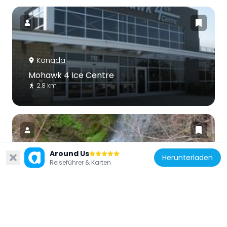
Kanada
Mohawk 4 Ice Centre
2.8 km
Around Us
Herunterladen
Reiseführer & Karten
Kanada
Buttermilk Falls
2.4 km