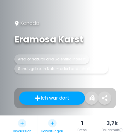
Kanada
Eramosa Karst
Area of Natural and Scientific Interest
Schutzgebiet in Natur- oder Landschaftsschutz
Ich war dort
1
3,7k
Fotos
Beliebtheit
Discussion
Bewertungen