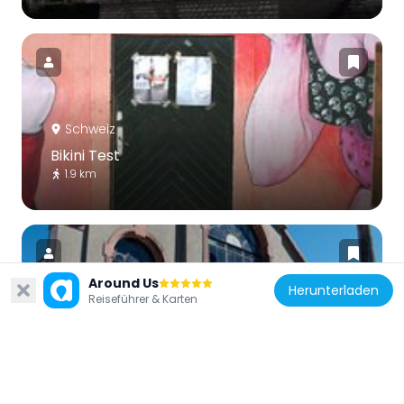
Schweiz
Bikini Test
1.9 km
Around Us
Herunterladen
Reiseführer & Karten
Schweiz
Abattoirs, La Chaux-de-Fonds
1.4 km