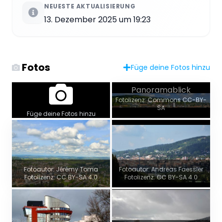
NEUESTE AKTUALISIERUNG
13. Dezember 2025 um 19:23
Fotos
Füge deine Fotos hinzu
Panoramablick
Fotolizenz: Commons CC-BY-
SA
Füge deine Fotos hinzu
Fotoautor: Jérémy Toma
Fotoautor: Andreas Faessler
Fotolizenz: CC BY-SA 4.0
Fotolizenz: CC BY-SA 4.0