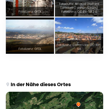
Fotoautor: Arnaud Gaillard
(arnaud () amarys.com)
Fotolizenz: GFDL
Fotolizenz: CC BY-SA 2.0
Fotolizenz: Commons CC-BY-
Fotolizenz: GFDL
SA
In der Nähe dieses Ortes