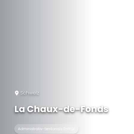
Schweiz
La Chaux-de-Fonds
Administrativ-territoriale Entität