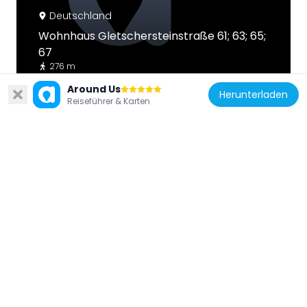
Deutschland
Wohnhaus Gletschersteinstraße 61; 63; 65;
67
276 m
Around Us
Herunterladen
Reiseführer & Karten
Deutschland
Doppelmietshaus Am Wasserwerk 1; 2
209 m