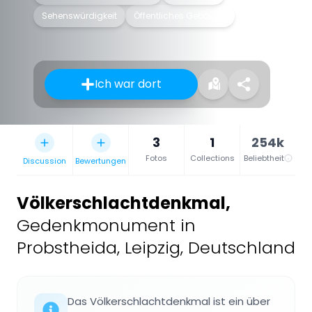
Sehenswürdigkeit
Öffentliches Gebäude
Ich war dort
3
1
254k
Fotos
Collections
Beliebtheit
Discussion
Bewertungen
Völkerschlachtdenkmal
,
Gedenkmonument in
Probstheida, Leipzig, Deutschland
Das Völkerschlachtdenkmal ist ein über