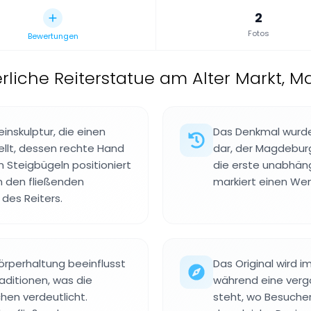
2
Fotos
Bewertungen
terliche Reiterstatue am Alter Markt,
inskulptur, die einen
Das Denkmal wurde 
ellt, dessen rechte Hand
dar, der Magdeburg 
 Steigbügeln positioniert
die erste unabhäng
in den fließenden
markiert einen Wend
des Reiters.
 Körperhaltung beeinflusst
Das Original wird 
aditionen, was die
während eine verg
en verdeutlicht.
steht, wo Besucher