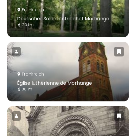
Frankreich
Deutscher Soldatenfriedhof Morhange
2.3 km
Frankreich
Église luthérienne de Morhange
301 m