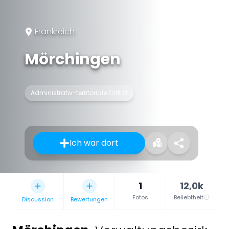
Frankreich
Mörchingen
Administrativ-territoriale Entität
Ich war dort
1
12,0k
Fotos
Beliebtheit
Discussion
Bewertungen