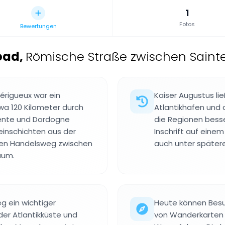
1
Fotos
Bewertungen
oad
,
Römische Straße zwischen Sainte
érigueux war ein
Kaiser Augustus li
wa 120 Kilometer durch
Atlantikhafen und 
ente und Dordogne
die Regionen bess
teinschichten aus der
Inschrift auf einem
chen Handelsweg zwischen
auch unter spätere
aum.
g ein wichtiger
Heute können Besuc
er Atlantikküste und
von Wanderkarten 