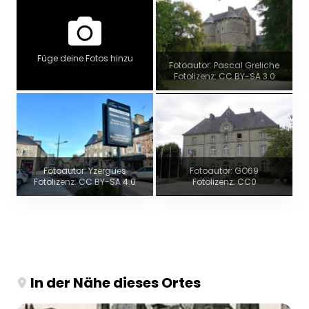
Füge deine Fotos hinzu
Fotoautor: Pascal Greliche
Fotolizenz: CC BY-SA 3.0
Fotoautor: Yzergues
Fotoautor: GO69
Fotolizenz: CC BY-SA 4.0
Fotolizenz: CC0
In der Nähe dieses Ortes