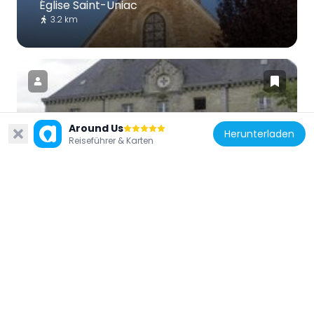
Église Saint-Uniac
3.2 km
Around Us
Frankreich
Herunterladen
Reiseführer & Karten
Manoir de Ville-Cotterel
826 m
Frankreich
Église Saint-Hubert de La Nouaye