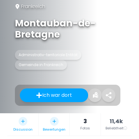
Frankreich
Montauban-de-
Bretagne
Administrativ-territoriale Entität
Gemeinde in Frankreich
Ich war dort
3
11,4k
Fotos
Beliebtheit
Discussion
Bewertungen