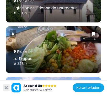
Frankreich
Église Saint-Étienne de Hautecour
2.9 km
Frankreich
La Trappe
2.9 km
Around Us
Herunterladen
Reiseführer & Karten
Frankreich