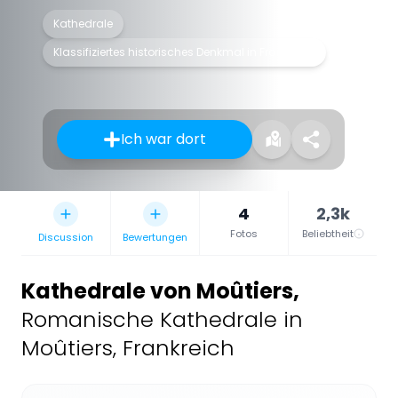
Kathedrale
Klassifiziertes historisches Denkmal in Frankreich
Ich war dort
4
2,3k
Fotos
Beliebtheit
Discussion
Bewertungen
Kathedrale von Moûtiers
,
Romanische Kathedrale in
Moûtiers, Frankreich