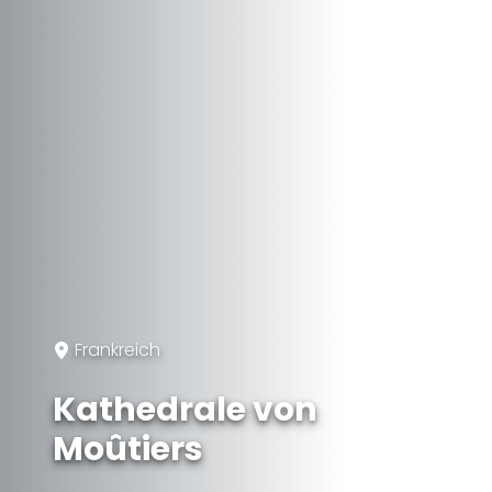
Frankreich
Kathedrale von
Moûtiers