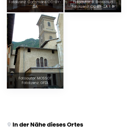
Fotolizenz: Commons CC-BY-
Fotoautor: B. Brassoud
SA
Fotolizenz: CC BY-SA 4.0
Fotoautor: MOSSOT
Fotolizenz: GFDL
In der Nähe dieses Ortes