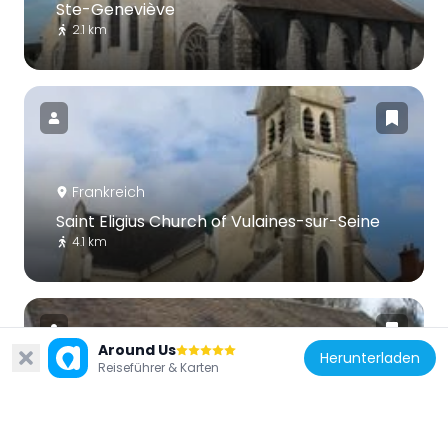
Ste-Geneviève
2.1 km
Frankreich
Saint Eligius Church of Vulaines-sur-Seine
4.1 km
Around Us
Herunterladen
Reiseführer & Karten
Frankreich
Waschhaus (Samois-sur-Seine)