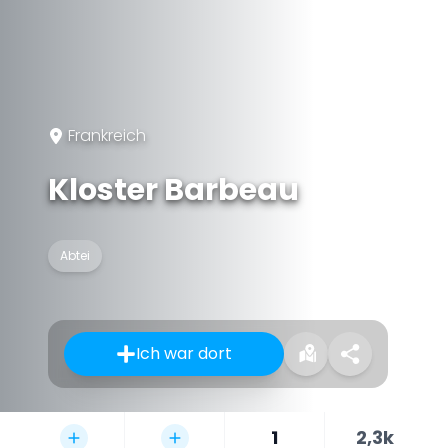
Frankreich
Kloster Barbeau
Abtei
Ich war dort
1
2,3k