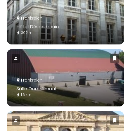
Frankreich
Hôtel Désandrouin
302 m
Frankreich
Salle Damrémont
1.6 km