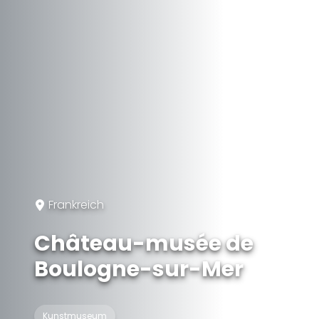
Frankreich
Château-musée de
Boulogne-sur-Mer
Kunstmuseum