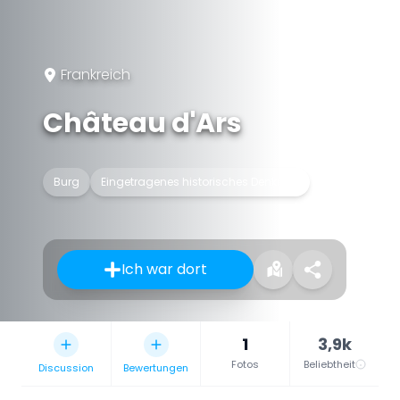
Frankreich
Château d'Ars
Burg
Eingetragenes historisches Denkmal
Ich war dort
1
3,9k
Fotos
Beliebtheit
Discussion
Bewertungen