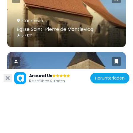
Frankreich
Église Saint-Pierre de Montlevicq
5.7 km
Around Us
Herunterladen
Reiseführer & Karten
Frankreich
Église Saint-Aignan de Briantes
5.2 km