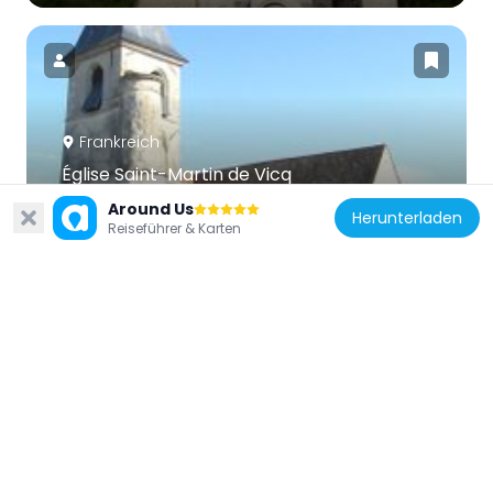
Frankreich
Église Saint-Martin de Vicq
6.1 km
Around Us
Herunterladen
Reiseführer & Karten
Frankreich
Église Saint-Pierre-Saint-Paul de Saulx-
Marchais
3.9 km