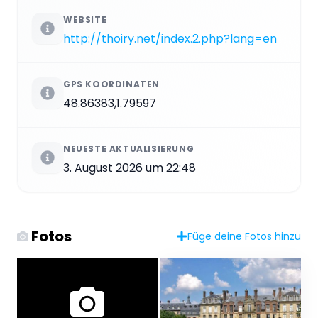
WEBSITE
http://thoiry.net/index.2.php?lang=en
GPS KOORDINATEN
48.86383,1.79597
NEUESTE AKTUALISIERUNG
3. August 2026 um 22:48
Innere
Fotoautor: This illustration was
made by Peter Potrowl. Please
Fotos
Füge deine Fotos hinzu
credit this with : © Peter Potrowl
in the immediate vicinity of the
image. A link to my website
sitemai.eu would be much
appreciated but isn't
mandatory. An email to Peter
Potrowl would be appreciated