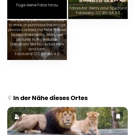
too. Do not copy this image
Füge deine Fotos hinzu
illegally by ignoring the terms of
Fotoautor: ℍenry pour Spedona
the license below, as it is not in
Fotolizenz: CC BY-SA 3.0
the public domain. If you would
like special permission to use,
license, or purchase the image
please contact me Peter Potrowl
to negotiate terms. More free
pictures in my website.
Donations are accepted here
and here.
Fotolizenz: CC BY-SA 4.0
In der Nähe dieses Ortes