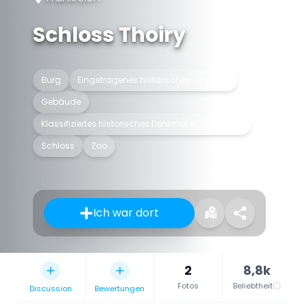
Schloss Thoiry
Burg
Eingetragenes historisches Denkmal
Gebäude
Klassifiziertes historisches Denkmal in Frankreich
Schloss
Zoo
Ich war dort
2
8,8k
Fotos
Beliebtheit
Discussion
Bewertungen