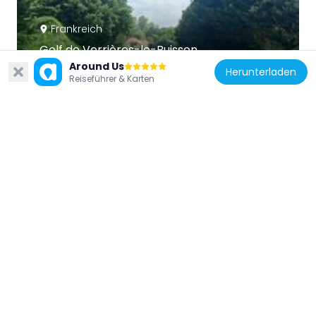
Frankreich
Golf de Verrières-le-Buisson
2.9 km
Around Us
Herunterladen
Reiseführer & Karten
Frankreich
Taubenturm (Vauhallan)
3.2 km