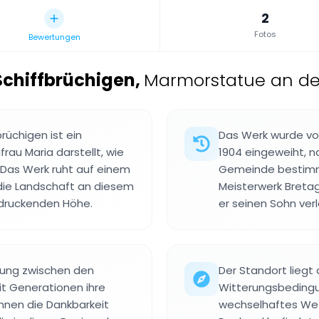
2
Fotos
Bewertungen
Schiffbrüchigen
,
Marmorstatue an der
rüchigen ist ein
Das Werk wurde vo
rau Maria darstellt, wie
1904 eingeweiht, 
 Das Werk ruht auf einem
Gemeinde bestimmt
die Landschaft an diesem
Meisterwerk Breta
ndruckenden Höhe.
er seinen Sohn ver
dung zwischen den
Der Standort liegt 
t Generationen ihre
Witterungsbedingun
nnen die Dankbarkeit
wechselhaftes Wett