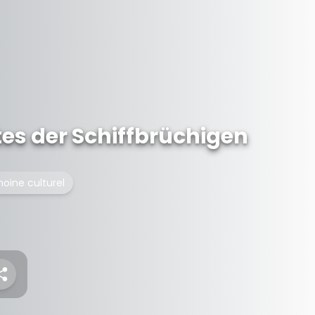
tes der Schiffbrüchigen
moine culturel