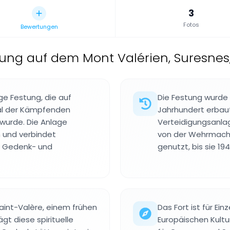
3
Fotos
Bewertungen
stung auf dem Mont Valérien, Suresnes
ge Festung, die auf
Die Festung wurde u
al der Kämpfenden
Jahrhundert erbaut
 wurde. Die Anlage
Verteidigungsanla
 und verbindet
von der Wehrmacht
n Gedenk- und
genutzt, bis sie 19
int-Valère, einem frühen
Das Fort ist für E
ägt diese spirituelle
Europäischen Kult