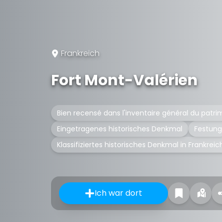
Frankreich
Fort Mont-Valérien
Bien recensé dans l'inventaire général du patri
Eingetragenes historisches Denkmal
Festung
Klassifiziertes historisches Denkmal in Frankreic
Ich war dort