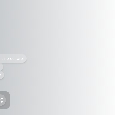
moine culturel
h