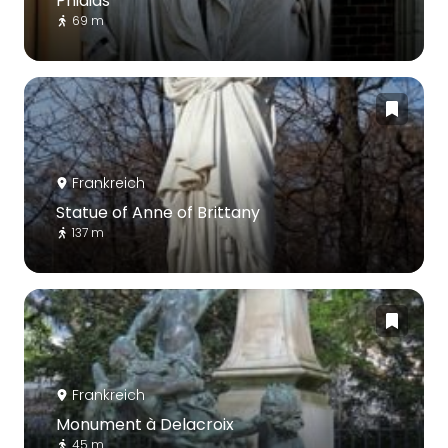
Phidias
69 m
Frankreich
Statue of Anne of Brittany
137 m
Frankreich
Monument à Delacroix
45 m