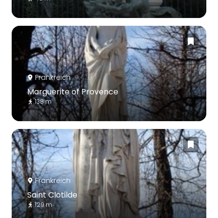
Frankreich
Marguerite of Provence
138 m
Frankreich
Saint Clotilde
129 m