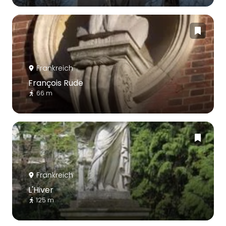
Frankreich
François Rude
66 m
Frankreich
L'Hiver
125 m