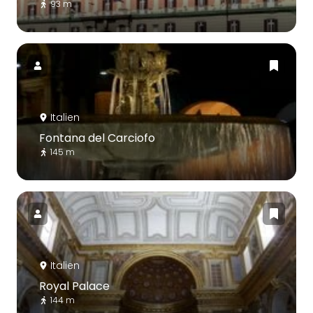
93 m
Italien
Fontana del Carciofo
145 m
Italien
Royal Palace
144 m