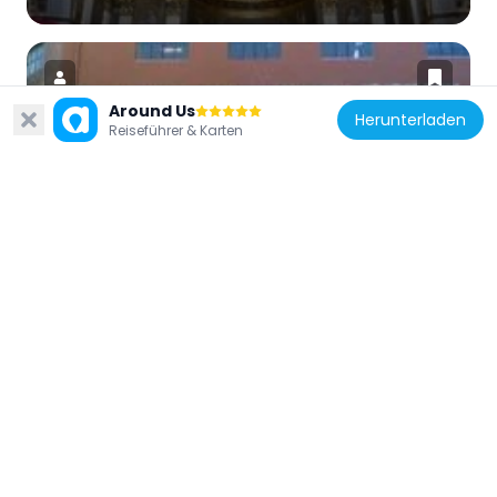
Around Us
Herunterladen
Reiseführer & Karten
Italien
Museo artistico industriale 'Filippo Palizzi'
148 m
Italien
Galleria Borbonica
218 m