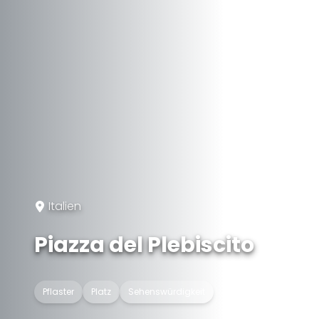
Italien
Piazza del Plebiscito
Pflaster
Platz
Sehenswürdigkeit