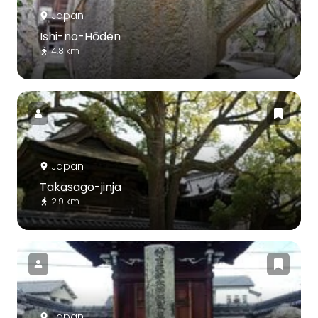
Japan
Ishi-no-Hōden
4.8 km
Japan
Takasago-jinja
2.9 km
Japan