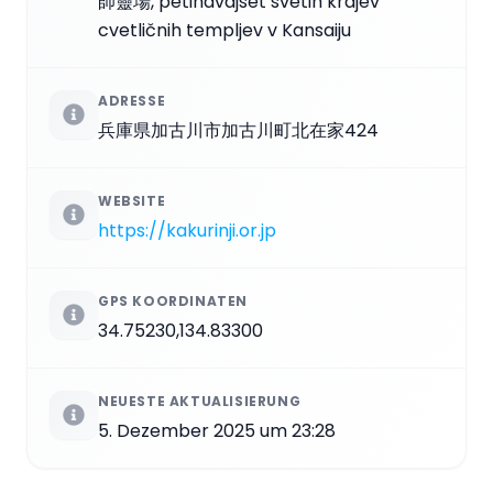
師靈場, petindvajset svetih krajev
cvetličnih templjev v Kansaiju
ADRESSE
兵庫県加古川市加古川町北在家424
WEBSITE
https://kakurinji.or.jp
GPS KOORDINATEN
34.75230,134.83300
NEUESTE AKTUALISIERUNG
5. Dezember 2025 um 23:28