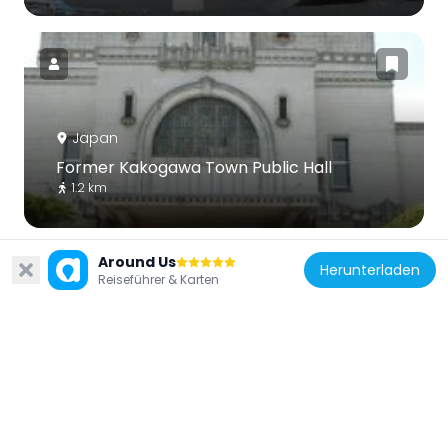
Japan
Former Kakogawa Town Public Hall
1.2 km
Around Us
Herunterladen
Reiseführer & Karten
Japan
Ae-jinja
4.4 km