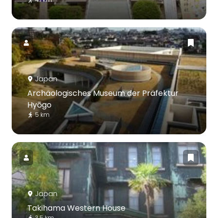
Japan
Archäologisches Museum der Präfektur
Hyōgo
5 km
Japan
Takihama Western House
3.5 km