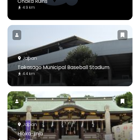
Onaka Ruins
4.9 km
Japan
Takasago Municipal Baseball Stadium
4.4 km
Japan
Hioka-jinja
4.1 km