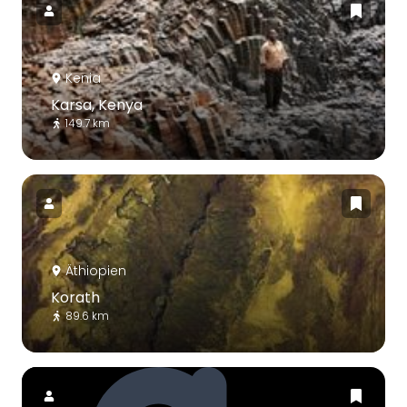
Kenia
Karsa, Kenya
149.7 km
Äthiopien
Korath
89.6 km