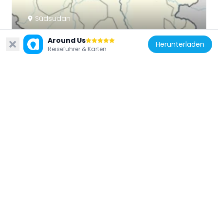
Südsudan
Atalochulo
Around Us
74 km
Herunterladen
Reiseführer & Karten
Kenia
Napeget Sand Dunes
102.5 km