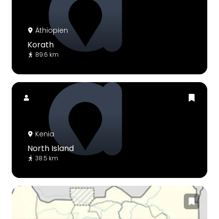
Äthiopien
Korath
89.6 km
Kenia
North Island
38.5 km