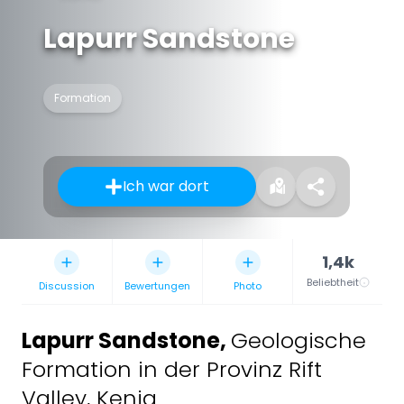
Lapurr Sandstone
Formation
Ich war dort
1,4k
Beliebtheit
Discussion
Bewertungen
Photo
Lapurr Sandstone
,
Geologische
Formation in der Provinz Rift
Valley, Kenia