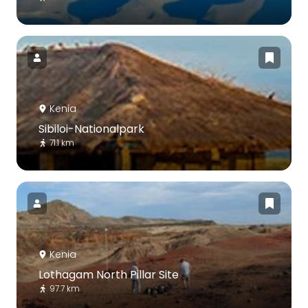
Kenia
Sibiloi-Nationalpark
71.1 km
Kenia
Lothagam North Pillar Site
97.7 km