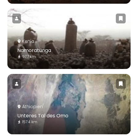
Kenia
Namoratunga
97.7 km
Äthiopien
Unteres Tal des Omo
157.4 km