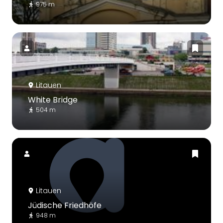
975 m
Litauen
White Bridge
504 m
Litauen
Jüdische Friedhöfe
948 m