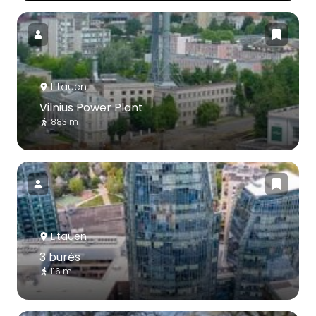
Litauen
Vilnius Power Plant
883 m
Litauen
3 burės
116 m