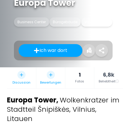
Europa Tower
Business Center
Bürogebäude
Wolkenkratzer
Ich war dort
1
6,8k
Fotos
Beliebtheit
Discussion
Bewertungen
Europa Tower
,
Wolkenkratzer im
Stadtteil Šnipiškės, Vilnius,
Litauen