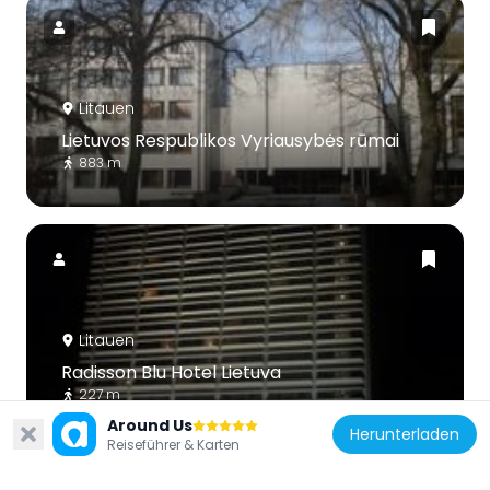
Litauen
Lietuvos Respublikos Vyriausybės rūmai
883 m
Litauen
Radisson Blu Hotel Lietuva
227 m
Around Us
Herunterladen
Reiseführer & Karten