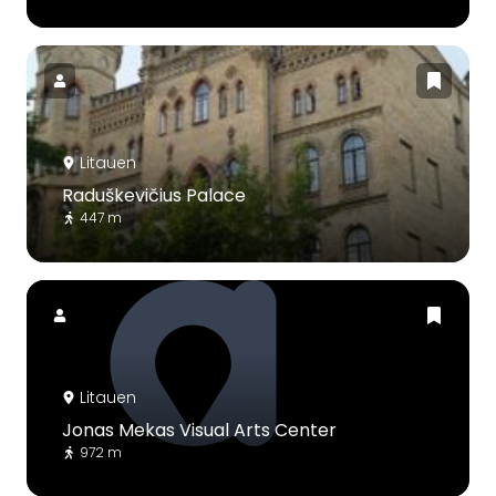
Litauen
Raduškevičius Palace
447 m
Litauen
Jonas Mekas Visual Arts Center
972 m