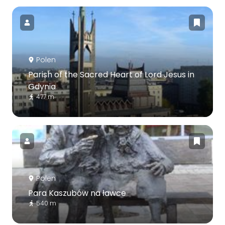
Polen
Parish of the Sacred Heart of Lord Jesus in
Gdynia
477 m
Polen
Para Kaszubów na ławce
540 m