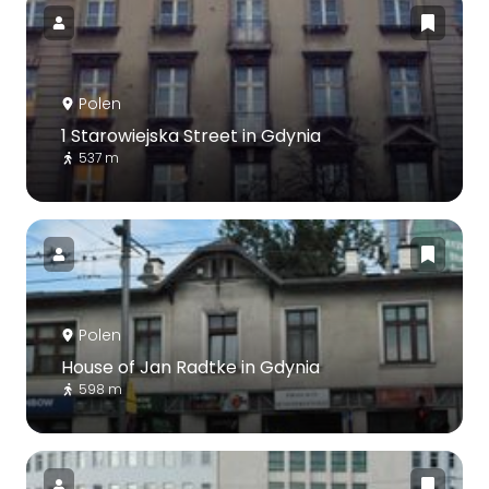
Polen
1 Starowiejska Street in Gdynia
537 m
Polen
House of Jan Radtke in Gdynia
598 m