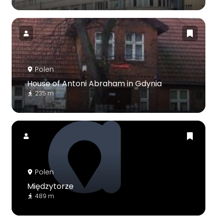
Polen
House of Antoni Abraham in Gdynia
235 m
Polen
Międzytorze
489 m