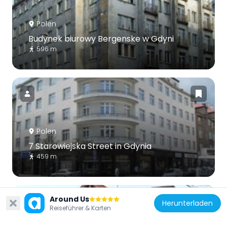
Polen
Budynek biurowy Bergenske w Gdyni
596 m
Polen
7 Starowiejska Street in Gdynia
459 m
Around Us
Herunterladen
Reiseführer & Karten