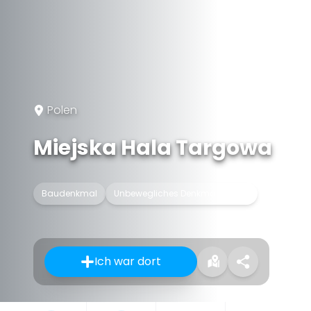
Polen
Miejska Hala Targowa
Baudenkmal
Unbewegliches Denkmal (Polen)
Ich war dort