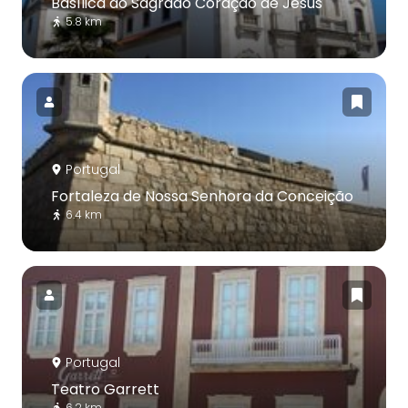
Basílica do Sagrado Coração de Jesus
5.8 km
Portugal
Fortaleza de Nossa Senhora da Conceição
6.4 km
Portugal
Teatro Garrett
6.2 km