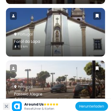
Portugal
Farol da Lapa
6.9 km
Portugal
Passeio Alegre
6.2 km
Around Us
Herunterladen
Reiseführer & Karten