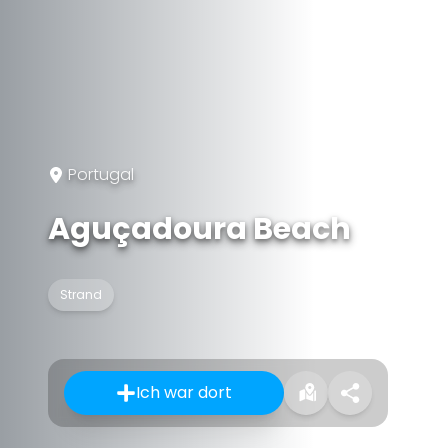
Portugal
Aguçadoura Beach
Strand
Ich war dort