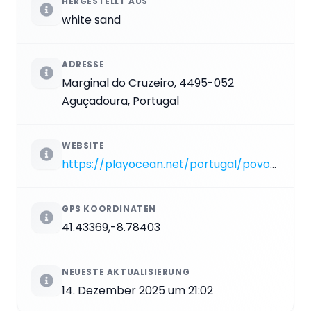
HERGESTELLT AUS
white sand
ADRESSE
Marginal do Cruzeiro, 4495-052
Aguçadoura, Portugal
WEBSITE
https://playocean.net/portugal/povoa-de-varzim/praias/praia-da-agucadoura
GPS KOORDINATEN
41.43369,-8.78403
NEUESTE AKTUALISIERUNG
14. Dezember 2025 um 21:02