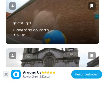
Portugal
Planetário do Porto
512 m
Around Us
Portugal
Herunterladen
Reiseführer & Karten
Igreja do Corpo Santo de Massarelos
594 m