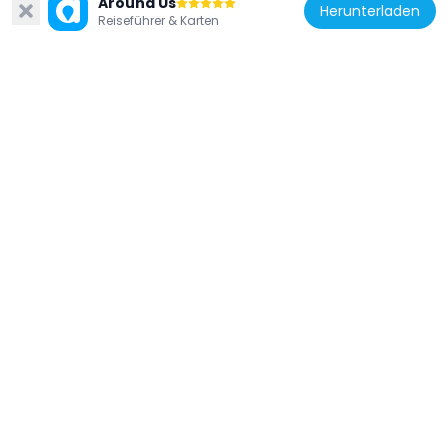
Around Us
Herunterladen
Reiseführer & Karten
Portugal
Fontes em Leomil
11.7 km
Portugal
Igreja de Santa Maria do Castelo (Castelo
Mendo)
6.8 km