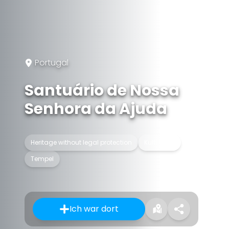
Portugal
Santuário de Nossa
Senhora da Ajuda
Heritage without legal protection
Kulturerbe
Tempel
Ich war dort