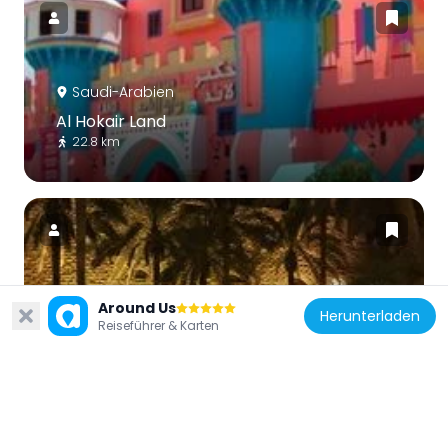
Saudi-Arabien
Al Hokair Land
22.8 km
Saudi-Arabien
Around Us
Herunterladen
Reiseführer & Karten
Tuwaiq Palace
8.9 km