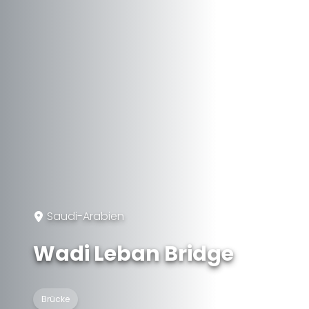
Saudi-Arabien
Wadi Leban Bridge
Brücke