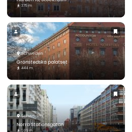
375 m
Schweden
Grönstedska palatset
444 m
Schweden
Norra Stationsgatan
599 m