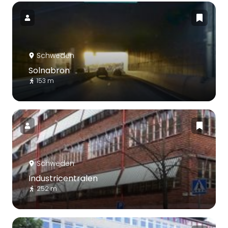
Schweden
Solnabron
153 m
Schweden
Industricentralen
252 m