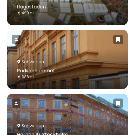
Hagastaden
490 m
Schweden
Radiumhemmet
688 m
Schweden
Härden 16, Stockholm