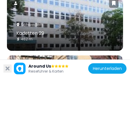
Schweden
Kadetten 29
462 m
Around Us
Herunterladen
Reiseführer & Karten
Schweden
Mikaelskapellet
368 m