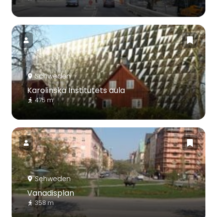
Schweden
Karolinska Institutets aula
475 m
Schweden
Vanadisplan
358 m