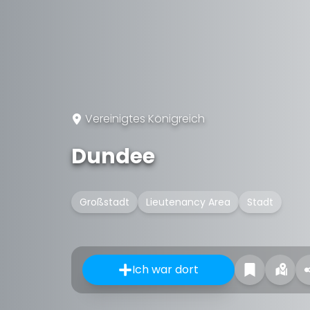
Vereinigtes Königreich
Dundee
Großstadt
Lieutenancy Area
Stadt
Ich war dort