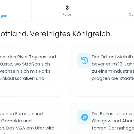
3
Fotos
Col
ngen
ottland, Vereinigtes Königreich.
ers des River Tay aus und
Der Ort entwickelt
 Küste, wo Straßen sich
bevor er im 19. Ja
echseln sich mit Parks
zu einem Industrie
Einkaufsstraßen und
prägten die Stadtla
iehen Familien und
Die Bahnstation ver
le Gemälde und
Glasgow und Aberd
en. Das V&A am Ufer wird
fahren. Der naheg