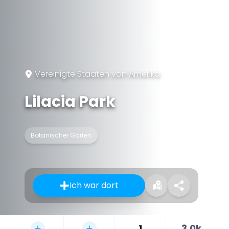
Vereinigte Staaten von Amerika
Lilacia Park
Botanischer Garten
Ich war dort
1
3,0k