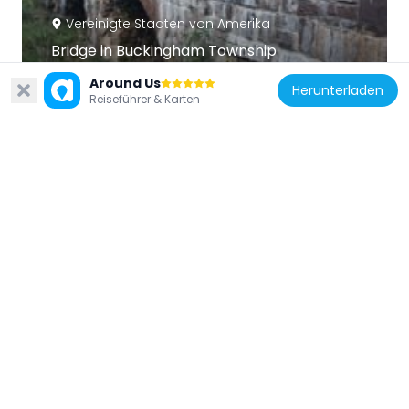
Vereinigte Staaten von Amerika
Bridge in Buckingham Township
4.2 km
Around Us
Herunterladen
Reiseführer & Karten
Vereinigte Staaten von Amerika
Holicong Village Historic District
2.3 km