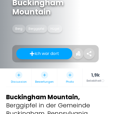
Buckingham
Mountain
Berg
Berggipfel
Hügel
Ich war dort
1,9k
Beliebtheit
Discussion
Bewertungen
Photo
Buckingham Mountain
,
Berggipfel in der Gemeinde
Buckingham, Pennsylvania,