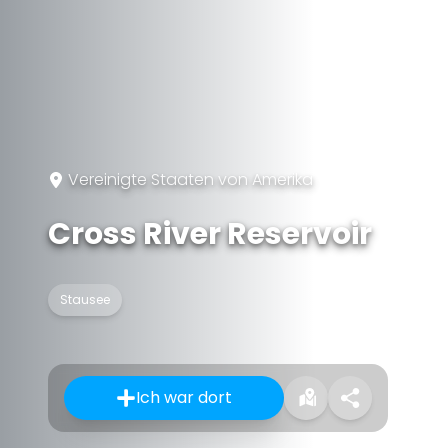
Vereinigte Staaten von Amerika
Cross River Reservoir
Stausee
Ich war dort