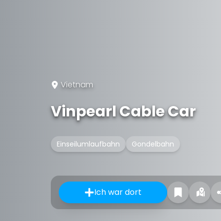
Vietnam
Vinpearl Cable Car
Einseilumlaufbahn
Gondelbahn
Ich war dort