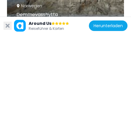
Norwegen
Demmevasshytta
22.2 km
Around Us
Herunterladen
Reiseführer & Karten
Norwegen
Vats fjellkirke
32.8 km
Norwegen