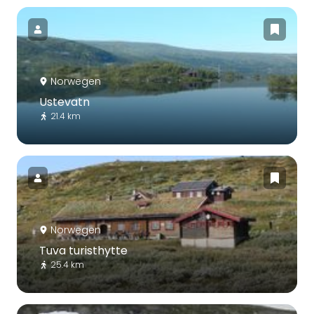
Norwegen
Ustevatn
21.4 km
Norwegen
Tuva turisthytte
25.4 km