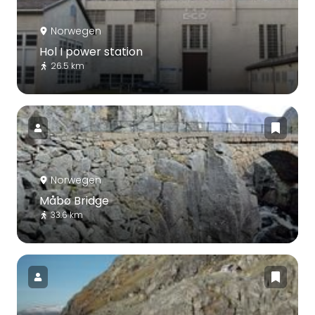
Norwegen
Hol I power station
26.5 km
Norwegen
Måbø Bridge
33.6 km