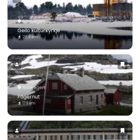
Norwegen
Geilo kulturkyrkje
28.9 km
Norwegen
Fagernut
17.9 km