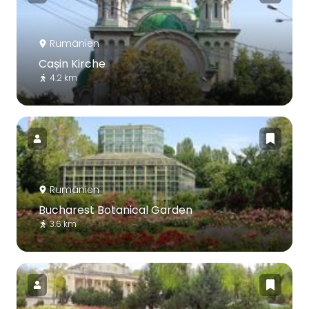
Rumänien
Cașin Kirche
4.2 km
Rumänien
Bucharest Botanical Garden
3.6 km