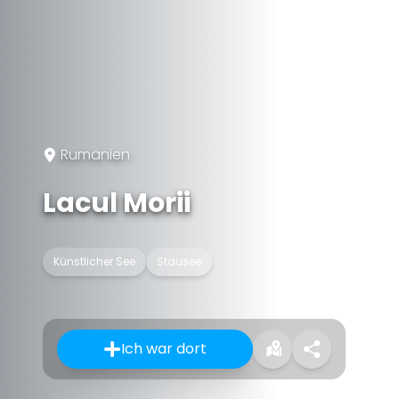
Rumänien
Lacul Morii
Künstlicher See
Stausee
Ich war dort