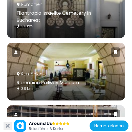
Rumänien
Filantropia Israelite Cemetery in
Bucharest
3.8 km
Rumänien
Romanian Railway Museum
3.9 km
Around Us
Herunterladen
Reiseführer & Karten