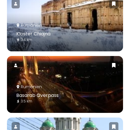
Rumänien
Kloster Chiajna
3.4 km
Rumänien
Basarab Overpass
3.5 km