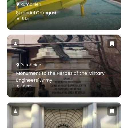
Rumänien
Ștrandul Crângași
1.5 km
Rumänien
Monument to the Heroes of the Military
Engineers' Army
3.6 km