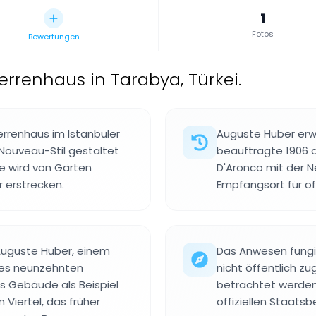
1
Fotos
Bewertungen
errenhaus in Tarabya, Türkei.
errenhaus im Istanbuler
Auguste Huber erw
-Nouveau-Stil gestaltet
beauftragte 1906 d
e wird von Gärten
D'Aronco mit der 
 erstrecken.
Empfangsort für off
uguste Huber, einem
Das Anwesen fungie
es neunzehnten
nicht öffentlich z
as Gebäude als Beispiel
betrachtet werden
 Viertel, das früher
offiziellen Staats