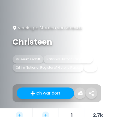
Vereinigte Staaten von Amerika
Christeen
Museumsschiff
National Historic Landmark
Ort im National Register of Historic Places
Slup
Ich war dort
1
2,7k