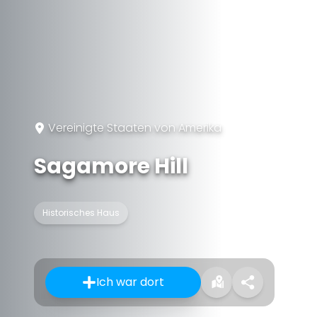
Vereinigte Staaten von Amerika
Sagamore Hill
Historisches Haus
Ich war dort