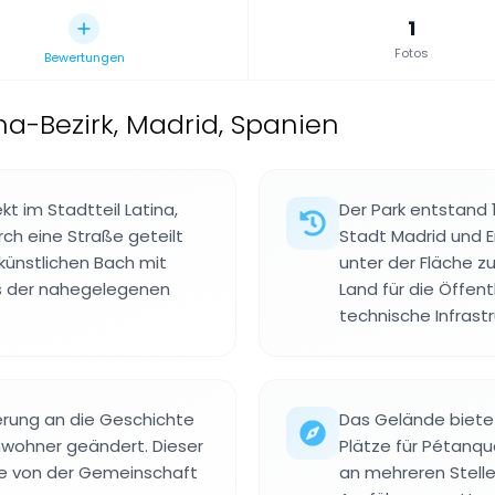
1
Fotos
Bewertungen
na-Bezirk, Madrid, Spanien
kt im Stadtteil Latina,
Der Park entstand 
ch eine Straße geteilt
Stadt Madrid und 
 künstlichen Bach mit
unter der Fläche z
us der nahegelegenen
Land für die Öffent
technische Infrastr
nerung an die Geschichte
Das Gelände bietet
wohner geändert. Dieser
Plätze für Pétanque
te von der Gemeinschaft
an mehreren Stelle