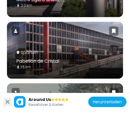
2.3 km
Spanien
Pabellón de Cristal
1.5 km
Around Us
Herunterladen
Reiseführer & Karten
Spanien
Spain Pavilion of Expo 1958
1.1 km