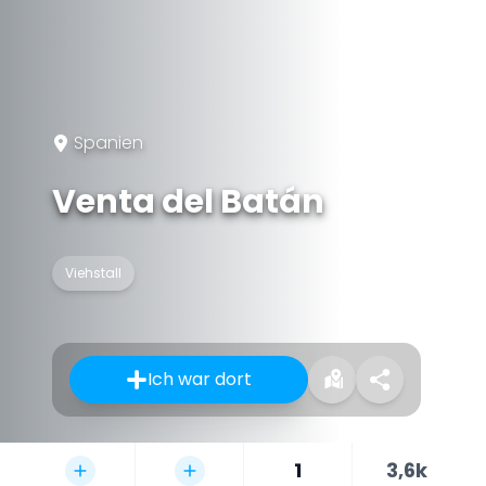
Spanien
Venta del Batán
Viehstall
Ich war dort
1
3,6k