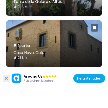
Torre de la Galera d'Altea
5.4 km
Spanien
Casa Nova, Calp
2.3 km
Around Us
Herunterladen
Reiseführer & Karten
Spanien
Cala la Mançanera