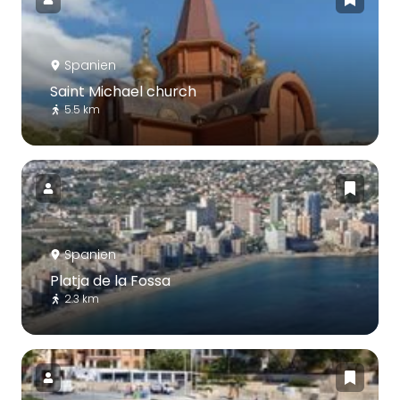
Spanien
Saint Michael church
5.5 km
Spanien
Platja de la Fossa
2.3 km