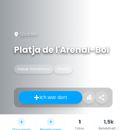
Spanien
Platja de l'Arenal-Bol
Gelber Sandstand
Strand
Ich war dort
1
1,5k
Fotos
Beliebtheit
Discussion
Bewertungen