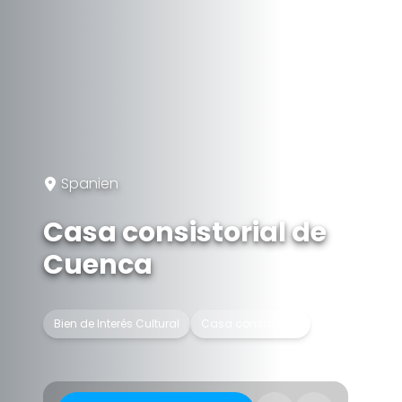
Spanien
Casa consistorial de
Cuenca
Bien de Interés Cultural
Casa consistorial