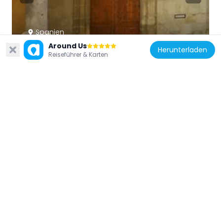
Spanien
Palacio Episcopal de Cuenca
Around Us
Herunterladen
Reiseführer & Karten
112 m
Spanien
Church of Santa Cruz, Cuenca
152 m