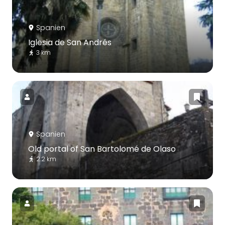
Spanien
Iglesia de San Andrés
3 km
Spanien
Old portal of San Bartolomé de Olaso
2.2 km