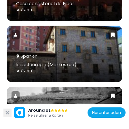
Casa consistorial de Eibar
3.2 km
Spanien
Isasi Jauregia (Markeskua)
3.6 km
Around Us
Herunterladen
Reiseführer & Karten
Spanien
Hermitage of Azitain