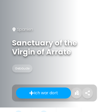
Spanien
Sanctuary of the
Virgin of Arrate
Gebäude
Ich war dort