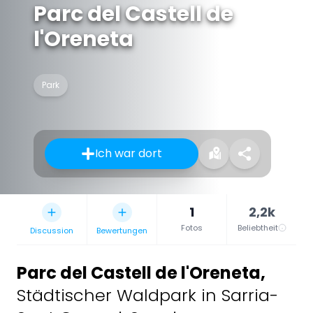
Parc del Castell de
l'Oreneta
Park
Ich war dort
1
2,2k
Fotos
Beliebtheit
Discussion
Bewertungen
Parc del Castell de l'Oreneta
,
Städtischer Waldpark in Sarria-