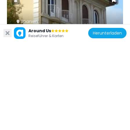
Spanien
Fonda Pedralbes
Around Us
Herunterladen
Reiseführer & Karten
288 m
Spanien
Casa Barangé de Pedralbes
458 m