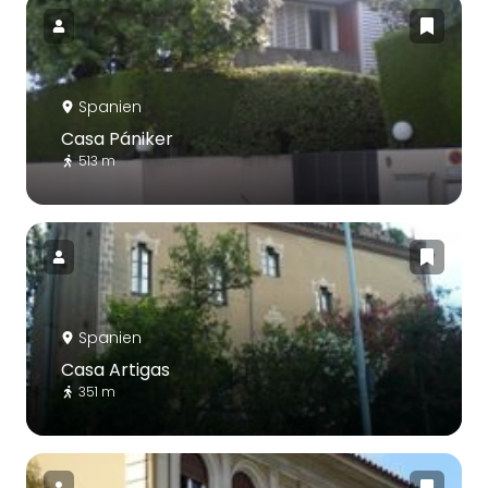
Spanien
Casa Pániker
513 m
Spanien
Casa Artigas
351 m