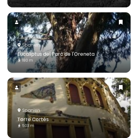
Spanien
Eucaliptus del Parc de l'Oreneta
180 m
Spanien
Torre Cortés
503 m