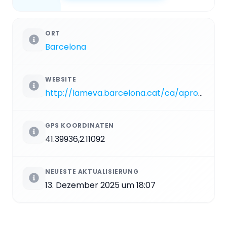
ORT
Barcelona
WEBSITE
http://lameva.barcelona.cat/ca/aprofita-la/parcs-i-jardins/parc-del-castell-de-loreneta_92086011933.html
GPS KOORDINATEN
41.39936,2.11092
NEUESTE AKTUALISIERUNG
13. Dezember 2025 um 18:07