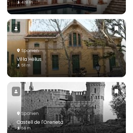
478 m
Spanien
Vil·la Hèlius
511 m
Spanien
Castell de l'Oreneta
58 m