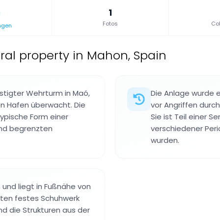
1
Fotos
Col
ngen
ral property in Mahon, Spain
estigter Wehrturm in Maó,
Die Anlage wurde e
en Hafen überwacht. Die
vor Angriffen durch
typische Form einer
Sie ist Teil einer 
und begrenzten
verschiedener Peri
wurden.
 und liegt in Fußnähe von
lten festes Schuhwerk
nd die Strukturen aus der