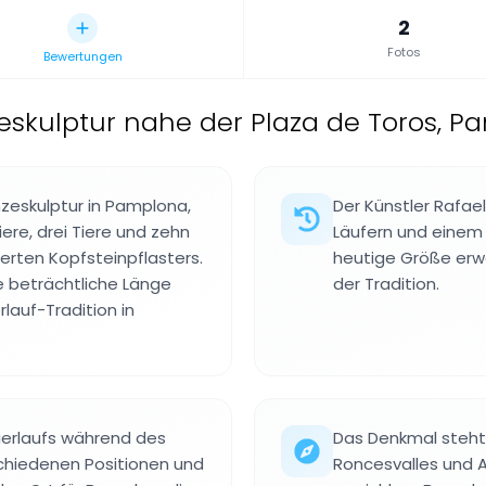
2
Fotos
Bewertungen
eskulptur nahe der Plaza de Toros, P
nzeskulptur in Pamplona,
Der Künstler Rafael
iere, drei Tiere und zehn
Läufern und einem S
erten Kopfsteinpflasters.
heutige Größe erwe
e beträchtliche Länge
der Tradition.
lauf-Tradition in
tierlaufs während des
Das Denkmal steht
schiedenen Positionen und
Roncesvalles und Av