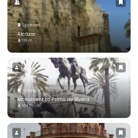
Spanien
Alcázar
170 m
Spanien
Monument to Primo de Rivera
104 m