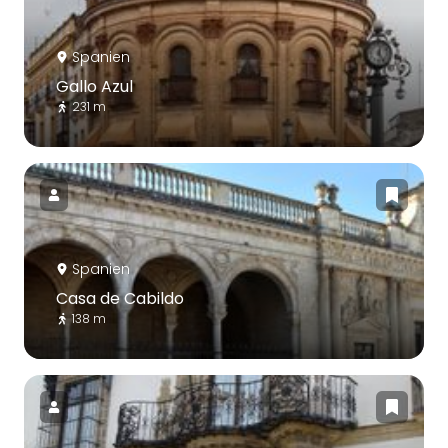
Spanien
Gallo Azul
231 m
Spanien
Casa de Cabildo
138 m