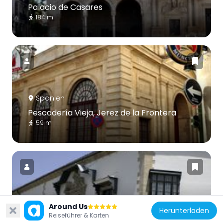
Palacio de Casares
184 m
Spanien
Pescadería Vieja, Jerez de la Frontera
59 m
Spanien
Around Us
Herunterladen
Reiseführer & Karten
Instituto Teológico San Juan de Ávila