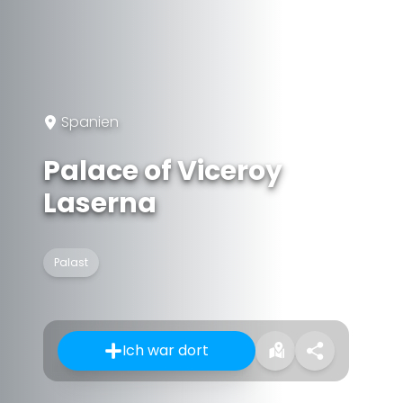
Spanien
Palace of Viceroy
Laserna
Palast
Ich war dort