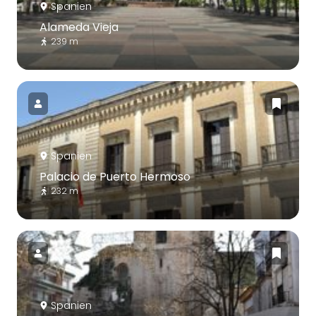
Spanien
Alameda Vieja
239 m
Spanien
Palacio de Puerto Hermoso
232 m
Spanien