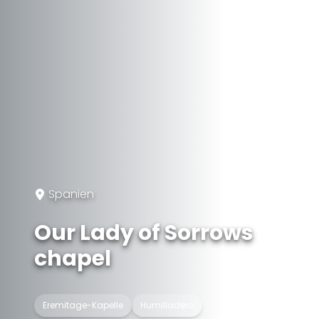
Spanien
Our Lady of Sorrows
chapel
Eremitage-Kapelle
Humilladero