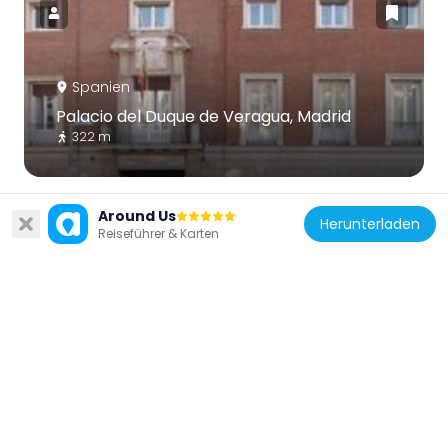
Spanien
Palacio del Duque de Veragua, Madrid
322 m
Around Us
Herunterladen
Reiseführer & Karten
Spanien
Library of the Official College of Architects
of Madrid
222 m