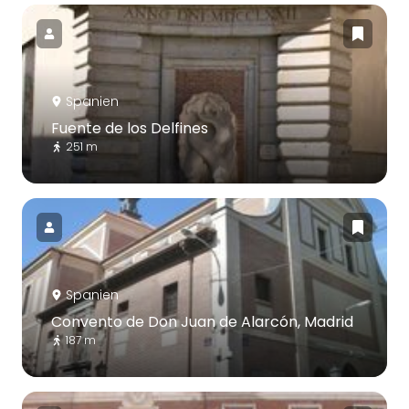
Spanien
Fuente de los Delfines
251 m
Spanien
Convento de Don Juan de Alarcón, Madrid
187 m