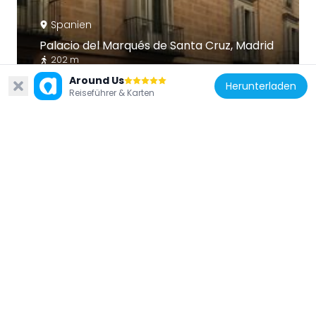
Spanien
Palacio del Marqués de Santa Cruz, Madrid
202 m
Around Us
Herunterladen
Reiseführer & Karten
Spanien
Municipal Newspaper Library of Madrid
306 m