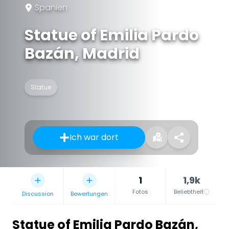
Spanien
Statue of Emilia Pardo
Bazán, Madrid
Statue
Ich war dort
1
1,9k
Fotos
Beliebtheit
Discussion
Bewertungen
Statue of Emilia Pardo Bazán,