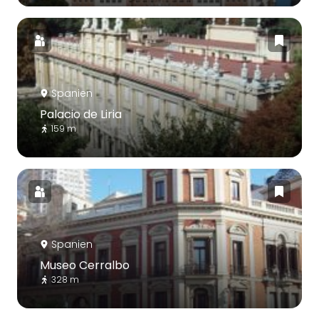
Spanien
Palacio de Liria
159 m
Spanien
Museo Cerralbo
328 m