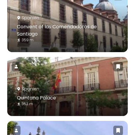
Spanien
Convent of las Comendadoras de
Santiago
359 m
Spanien
Quintana Palace
353 m