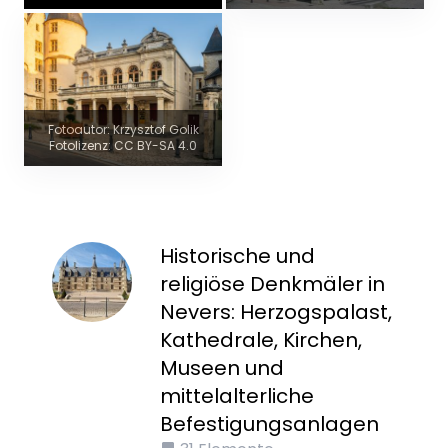
Fotoautor: Krzysztof Golik
Fotolizenz: CC BY-SA 4.0
Historische und
religiöse Denkmäler in
Nevers: Herzogspalast,
Kathedrale, Kirchen,
Museen und
mittelalterliche
Befestigungsanlagen