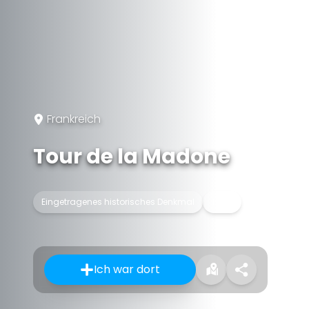
Frankreich
Tour de la Madone
Eingetragenes historisches Denkmal
Turm
Ich war dort