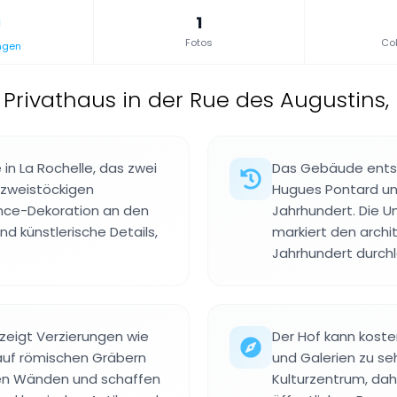
1
Fotos
Col
ngen
Privathaus in der Rue des Augustins, 
 in La Rochelle, das zwei
Das Gebäude entst
r zweistöckigen
Hugues Pontard und
ance-Dekoration an den
Jahrhundert. Die U
d künstlerische Details,
markiert den archi
Jahrhundert durchl
 zeigt Verzierungen wie
Der Hof kann kost
auf römischen Gräbern
und Galerien zu se
 den Wänden und schaffen
Kulturzentrum, dah